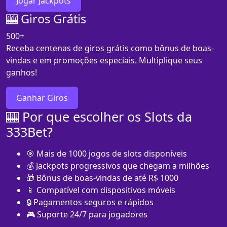
Jogar Jackpots
🎰 Giros Grátis
500+
Receba centenas de giros grátis como bônus de boas-
vindas e em promoções especiais. Multiplique seus
ganhos!
Ganhar Giros
🎰 Por que escolher os Slots da
333Bet?
🎯 Mais de 1000 jogos de slots disponíveis
💰 Jackpots progressivos que chegam a milhões
🎁 Bônus de boas-vindas de até R$ 1000
📱 Compatível com dispositivos móveis
🔒 Pagamentos seguros e rápidos
🎮 Suporte 24/7 para jogadores