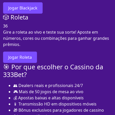
Jogar Blackjack
🎲 Roleta
36
Gire a roleta ao vivo e teste sua sorte! Aposte em
números, cores ou combinações para ganhar grandes
prêmios.
Jogar Roleta
🎯 Por que escolher o Cassino da
333Bet?
👥 Dealers reais e profissionais 24/7
🎮 Mais de 50 jogos de mesa ao vivo
💰 Apostas baixas e altas disponíveis
📱 Transmissão HD em dispositivos móveis
🎁 Bônus exclusivos para jogadores de cassino