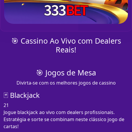
🎯 Cassino Ao Vivo com Dealers
Reais!
🎯 Jogos de Mesa
Divirta-se com os melhores jogos de cassino
🃏 Blackjack
21
Jogue blackjack ao vivo com dealers profissionais.
Estratégia e sorte se combinam neste clássico jogo de
cartas!