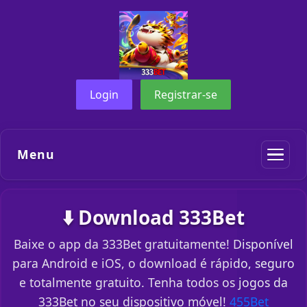
Login
Registrar-se
Menu
⬇️ Download 333Bet
Baixe o app da 333Bet gratuitamente! Disponível
para Android e iOS, o download é rápido, seguro
e totalmente gratuito. Tenha todos os jogos da
333Bet no seu dispositivo móvel!
455Bet