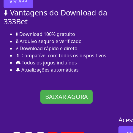
Ver APP
⬇️ Vantagens do Download da
333Bet
⬇️ Download 100% gratuito
🔒 Arquivo seguro e verificado
⚡ Download rápido e direto
📱 Compatível com todos os dispositivos
🎮 Todos os jogos incluídos
🔔 Atualizações automáticas
BAIXAR AGORA
Aces
Log