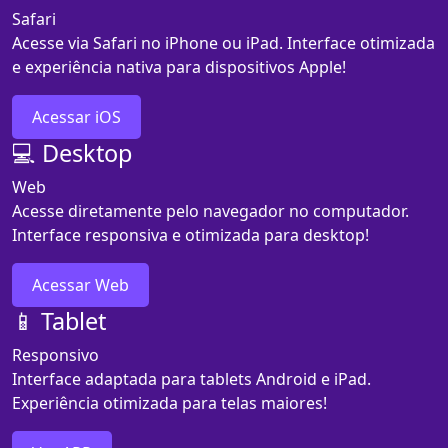
Safari
Acesse via Safari no iPhone ou iPad. Interface otimizada
e experiência nativa para dispositivos Apple!
Acessar iOS
💻 Desktop
Web
Acesse diretamente pelo navegador no computador.
Interface responsiva e otimizada para desktop!
Acessar Web
📱 Tablet
Responsivo
Interface adaptada para tablets Android e iPad.
Experiência otimizada para telas maiores!