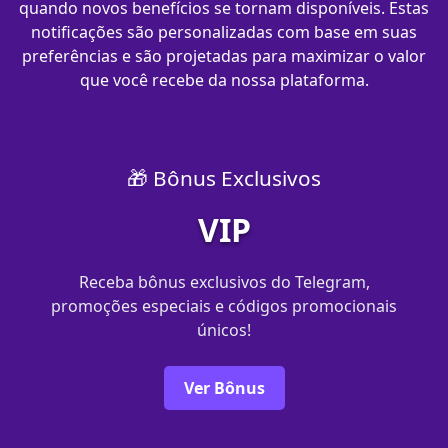
quando novos benefícios se tornam disponíveis. Estas
notificações são personalizadas com base em suas
preferências e são projetadas para maximizar o valor
que você recebe da nossa plataforma.
🎁 Bônus Exclusivos
VIP
Receba bônus exclusivos do Telegram,
promoções especiais e códigos promocionais
únicos!
Ver Bônus