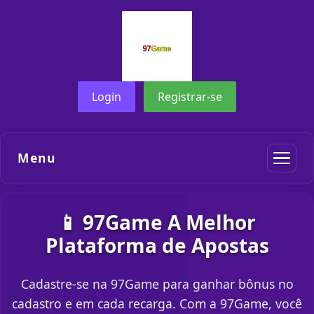
Login
Registrar-se
Menu
📱 97Game A Melhor
Plataforma de Apostas
Cadastre-se na 97Game para ganhar bônus no
cadastro e em cada recarga. Com a 97Game, você