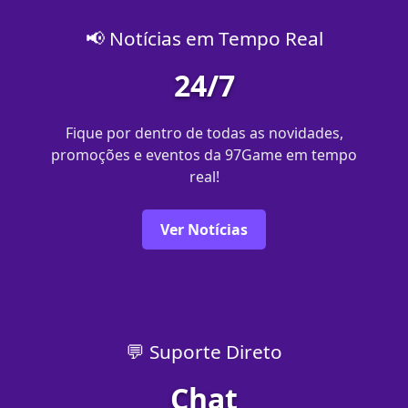
📢 Notícias em Tempo Real
24/7
Fique por dentro de todas as novidades,
promoções e eventos da 97Game em tempo
real!
Ver Notícias
💬 Suporte Direto
Chat