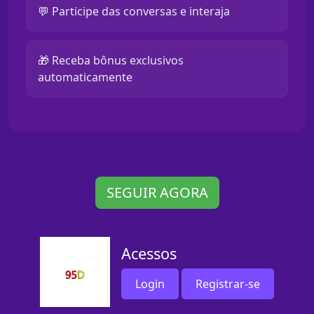
💬 Participe das conversas e interaja
🎁 Receba bônus exclusivos
automaticamente
SEGUIR AGORA
Acessos
Login
Registrar-se