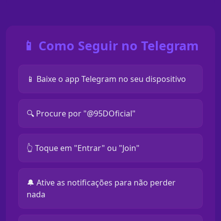
📱 Como Seguir no Telegram
📱 Baixe o app Telegram no seu dispositivo
🔍 Procure por "@95DOficial"
👆 Toque em "Entrar" ou "Join"
🔔 Ative as notificações para não perder
nada