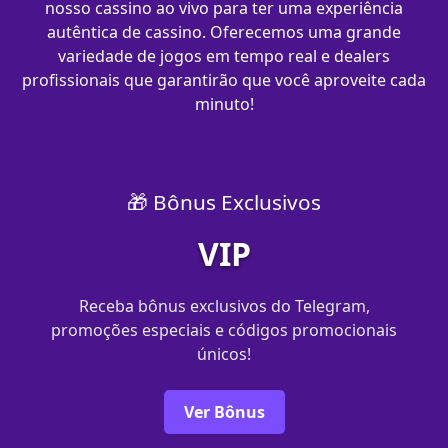
nosso cassino ao vivo para ter uma experiência
autêntica de cassino. Oferecemos uma grande
variedade de jogos em tempo real e dealers
profissionais que garantirão que você aproveite cada
minuto!
🎁 Bônus Exclusivos
VIP
Receba bônus exclusivos do Telegram,
promoções especiais e códigos promocionais
únicos!
Ver Bônus