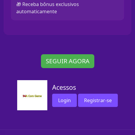
🎁 Receba bônus exclusivos
automaticamente
SEGUIR AGORA
Acessos
Login
Registrar-se