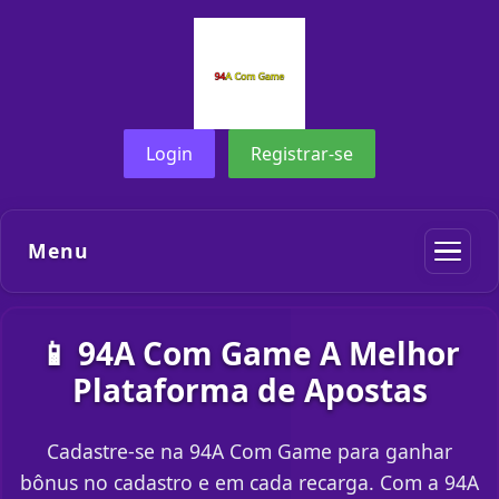
Login
Registrar-se
Menu
📱 94A Com Game A Melhor
Plataforma de Apostas
Cadastre-se na 94A Com Game para ganhar
bônus no cadastro e em cada recarga. Com a 94A