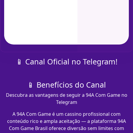
📱 Canal Oficial no Telegram!
📱 Benefícios do Canal
Descubra as vantagens de seguir a 94A Com Game no
Telegram
A 94A Com Game é um cassino profissional com
conteúdo rico e ampla aceitação — a plataforma 94A
Com Game Brasil oferece diversão sem limites com