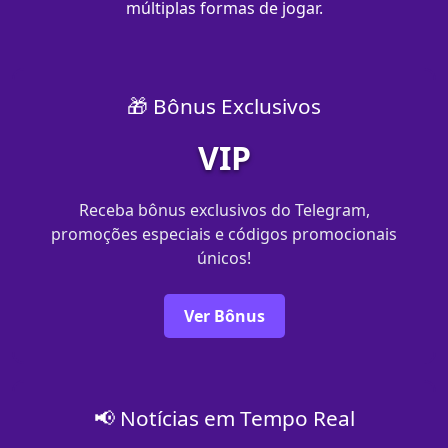
múltiplas formas de jogar.
🎁 Bônus Exclusivos
VIP
Receba bônus exclusivos do Telegram,
promoções especiais e códigos promocionais
únicos!
Ver Bônus
📢 Notícias em Tempo Real