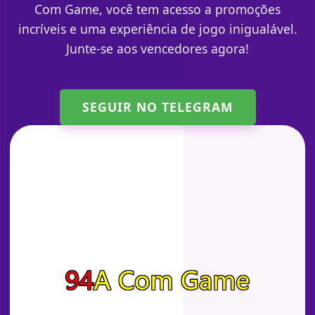
Com Game, você tem acesso a promoções
incríveis e uma experiência de jogo inigualável.
Junte-se aos vencedores agora!
SEGUIR NO TELEGRAM