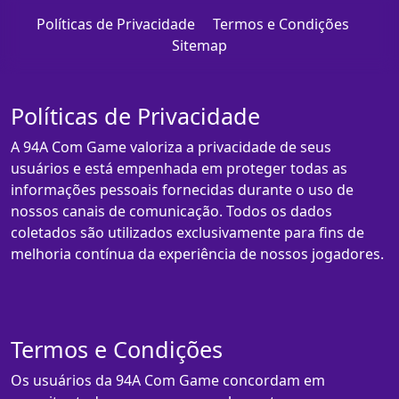
Políticas de Privacidade
Termos e Condições
Sitemap
Políticas de Privacidade
A 94A Com Game valoriza a privacidade de seus
usuários e está empenhada em proteger todas as
informações pessoais fornecidas durante o uso de
nossos canais de comunicação. Todos os dados
coletados são utilizados exclusivamente para fins de
melhoria contínua da experiência de nossos jogadores.
Termos e Condições
Os usuários da 94A Com Game concordam em