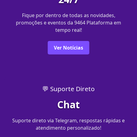
Fique por dentro de todas as novidades,
promoções e eventos da 9464 Plataforma em
tempo real!
Ver Notícias
💬 Suporte Direto
Chat
Suporte direto via Telegram, respostas rápidas e
atendimento personalizado!