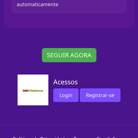
automaticamente
SEGUIR AGORA
Acessos
Login
Registrar-se