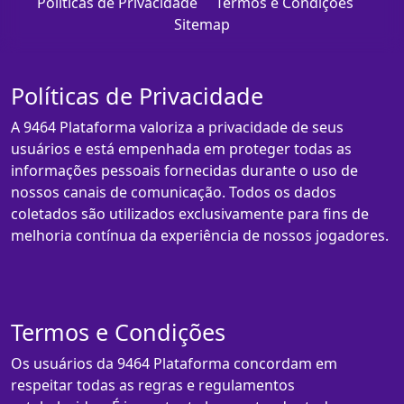
Políticas de Privacidade
Termos e Condições
Sitemap
Políticas de Privacidade
A 9464 Plataforma valoriza a privacidade de seus
usuários e está empenhada em proteger todas as
informações pessoais fornecidas durante o uso de
nossos canais de comunicação. Todos os dados
coletados são utilizados exclusivamente para fins de
melhoria contínua da experiência de nossos jogadores.
Termos e Condições
Os usuários da 9464 Plataforma concordam em
respeitar todas as regras e regulamentos