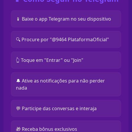
📱 Baixe o app Telegram no seu dispositivo
🔍 Procure por "@9464 PlataformaOficial"
👆 Toque em "Entrar" ou "Join"
🔔 Ative as notificações para não perder
nada
💬 Participe das conversas e interaja
🎁 Receba bônus exclusivos