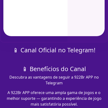
📱 Canal Oficial no Telegram!
📱 Benefícios do Canal
Descubra as vantagens de seguir a 922Br APP no
Telegram
A 922Br APP oferece uma ampla gama de jogos e o
melhor suporte — garantindo a experiência de jogo
mais satisfatória possível.