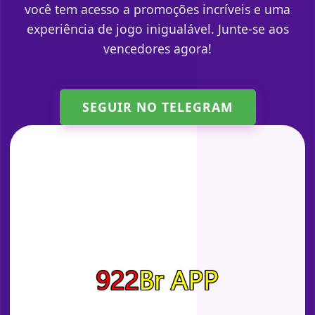
você tem acesso a promoções incríveis e uma
experiência de jogo inigualável. Junte-se aos
vencedores agora!
SEGUIR NO TELEGRAM