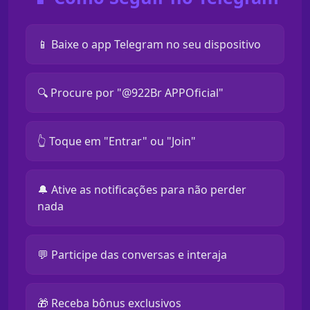
📱 Baixe o app Telegram no seu dispositivo
🔍 Procure por "@922Br APPOficial"
👆 Toque em "Entrar" ou "Join"
🔔 Ative as notificações para não perder
nada
💬 Participe das conversas e interaja
🎁 Receba bônus exclusivos