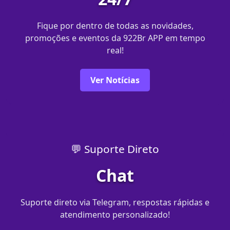
Fique por dentro de todas as novidades,
promoções e eventos da 922Br APP em tempo
real!
Ver Notícias
💬 Suporte Direto
Chat
Suporte direto via Telegram, respostas rápidas e
atendimento personalizado!