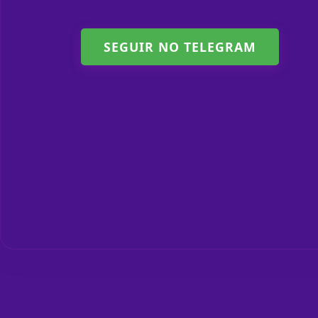
SEGUIR NO TELEGRAM