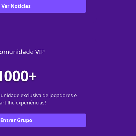
Ver Notícias
Comunidade VIP
1000+
unidade exclusiva de jogadores e
rtilhe experiências!
Entrar Grupo