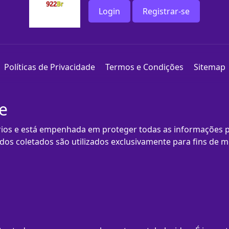
Login
Registrar-se
Políticas de Privacidade
Termos e Condições
Sitemap
de
ários e está empenhada em proteger todas as informações 
os coletados são utilizados exclusivamente para fins de m