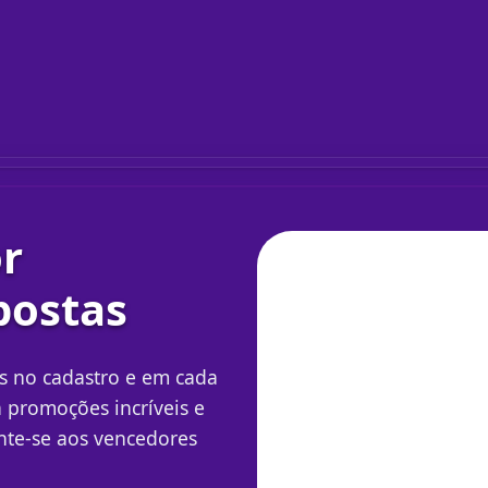
or
postas
s no cadastro e em cada
 promoções incríveis e
unte-se aos vencedores