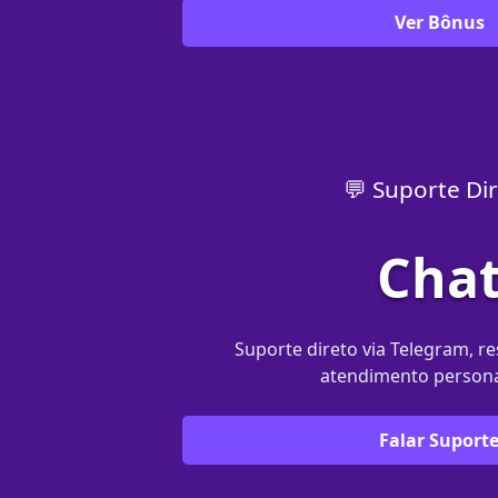
Ver Bônus
💬 Suporte Di
Cha
Suporte direto via Telegram, r
atendimento persona
Falar Suport