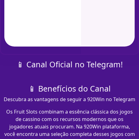
📱 Canal Oficial no Telegram!
📱 Benefícios do Canal
Descubra as vantagens de seguir a 920Win no Telegram
Os Fruit Slots combinam a essência clássica dos jogos
de cassino com os recursos modernos que os
jogadores atuais procuram. Na 920Win plataforma,
você encontra uma seleção completa desses jogos com