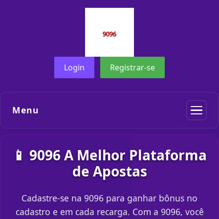
Login
Registrar-se
Menu
📱 9096 A Melhor Plataforma
de Apostas
Cadastre-se na 9096 para ganhar bônus no
cadastro e em cada recarga. Com a 9096, você