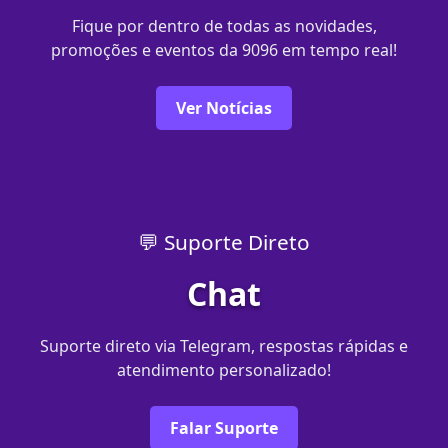
Fique por dentro de todas as novidades,
promoções e eventos da 9096 em tempo real!
Ver Notícias
💬 Suporte Direto
Chat
Suporte direto via Telegram, respostas rápidas e
atendimento personalizado!
Falar Suporte