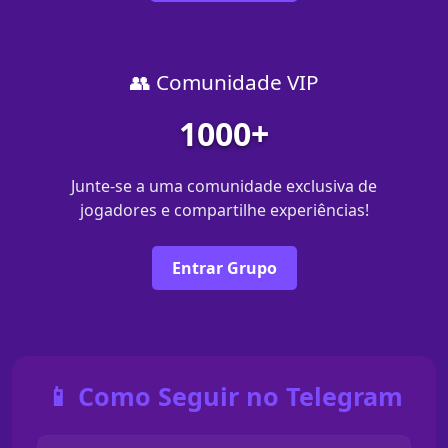
👥 Comunidade VIP
1000+
Junte-se a uma comunidade exclusiva de
jogadores e compartilhe experiências!
Entrar Grupo
📱 Como Seguir no Telegram