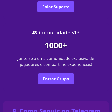
Falar Suporte
👥 Comunidade VIP
1000+
Junte-se a uma comunidade exclusiva de
jogadores e compartilhe experiências!
Entrar Grupo
📱 Como Seguir no Telegram