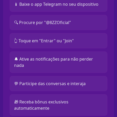
📱 Baixe o app Telegram no seu dispositivo
🔍 Procure por "@8ZZOficial"
👆 Toque em "Entrar" ou "Join"
🔔 Ative as notificações para não perder
nada
💬 Participe das conversas e interaja
🎁 Receba bônus exclusivos
automaticamente