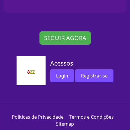
SEGUIR AGORA
Acessos
Login
Registrar-se
Políticas de Privacidade
Termos e Condições
Sitemap