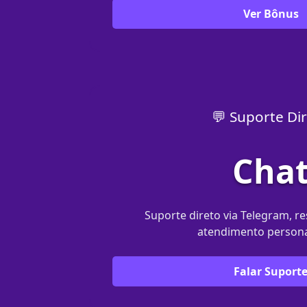
Ver Bônus
💬 Suporte Di
Cha
Suporte direto via Telegram, r
atendimento persona
Falar Suport