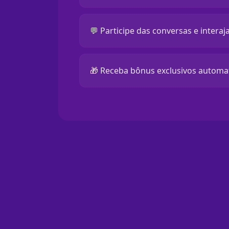
💬 Participe das conversas e interaj
🎁 Receba bônus exclusivos autom