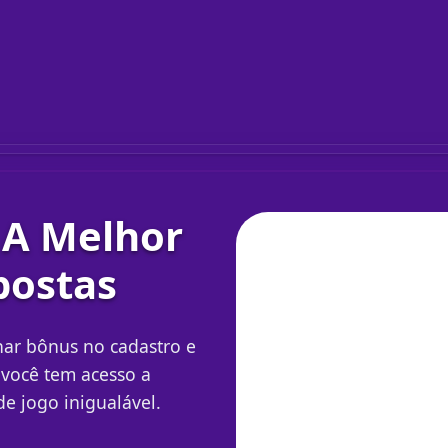
 A Melhor
postas
ar bônus no cadastro e
você tem acesso a
e jogo inigualável.