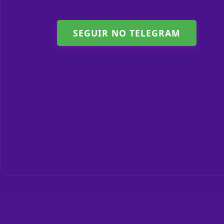
SEGUIR NO TELEGRAM