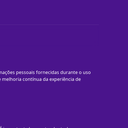
mações pessoais fornecidas durante o uso
e melhoria contínua da experiência de