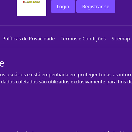
Login
Registrar-se
Políticas de Privacidade
Termos e Condições
Sitemap
de
eus usuários e está empenhada em proteger todas as infor
dados coletados são utilizados exclusivamente para fins d