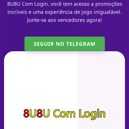
8U8U Com Login, você tem acesso a promoções
incríveis e uma experiência de jogo inigualável.
Junte-se aos vencedores agora!
SEGUIR NO TELEGRAM