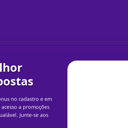
lhor
postas
ônus no cadastro e em
m acesso a promoções
ualável. Junte-se aos