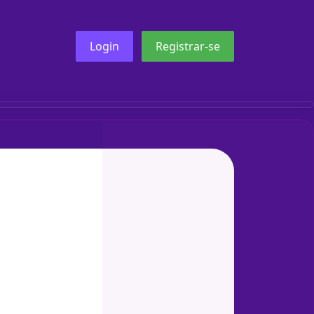
Login
Registrar-se