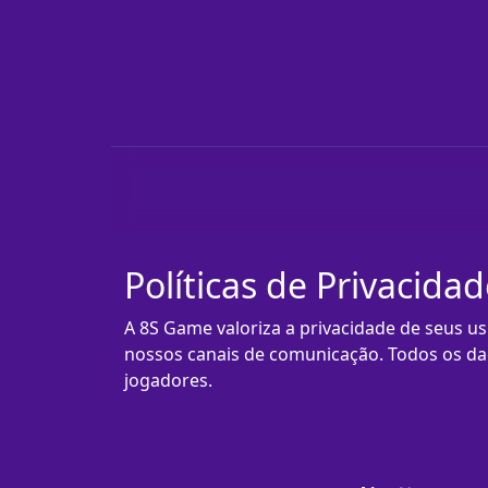
Políticas de Privacida
A 8S Game valoriza a privacidade de seus 
nossos canais de comunicação. Todos os dad
jogadores.