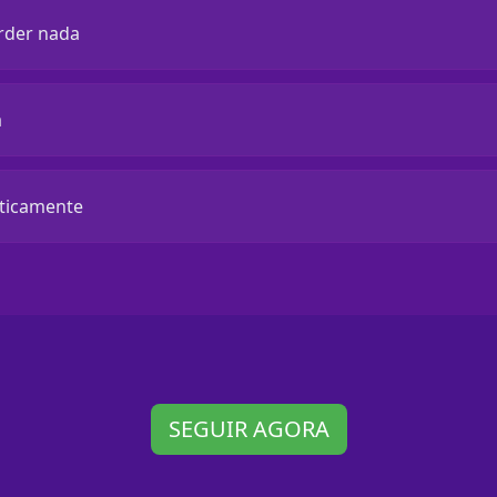
erder nada
a
aticamente
SEGUIR AGORA