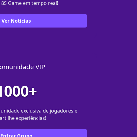
 8S Game em tempo real!
Ver Notícias
Comunidade VIP
1000+
unidade exclusiva de jogadores e
rtilhe experiências!
Entrar Grupo