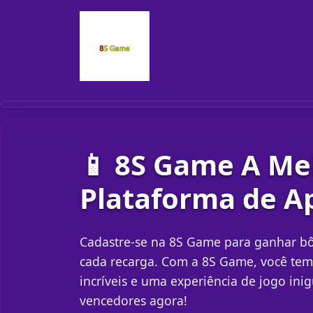
📱 8S Game A Me
Plataforma de A
Cadastre-se na 8S Game para ganhar b
cada recarga. Com a 8S Game, você te
incríveis e uma experiência de jogo inig
vencedores agora!