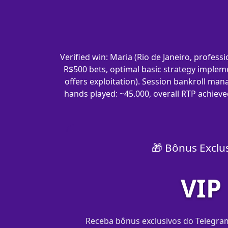
Verified win: Maria (Rio de Janeiro, profes
R$500 bets, optimal basic strategy implem
offers exploitation). Session bankroll man
hands played: ~45.000, overall RTP achiev
🎁 Bônus Exclu
VIP
Receba bônus exclusivos do Telegra