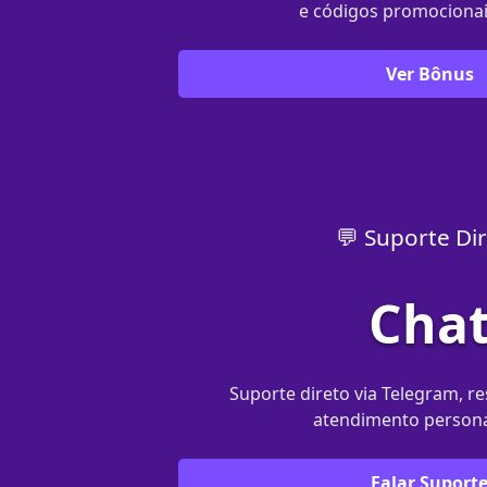
e códigos promocionai
Ver Bônus
💬 Suporte Di
Cha
Suporte direto via Telegram, r
atendimento persona
Falar Suport