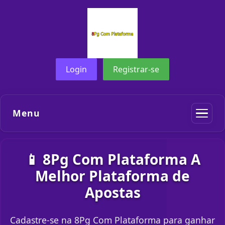
Login
Registrar-se
Menu
📱 8Pg Com Plataforma A
Melhor Plataforma de
Apostas
Cadastre-se na 8Pg Com Plataforma para ganhar