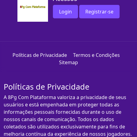
Login
Registrar-se
Políticas de Privacidade
Termos e Condições
Sitemap
Políticas de Privacidade
A 8Pg Com Plataforma valoriza a privacidade de seus
usuários e está empenhada em proteger todas as
informações pessoais fornecidas durante o uso de
nossos canais de comunicação. Todos os dados
coletados são utilizados exclusivamente para fins de
melhoria contínua da experiência de nossos jogadores.