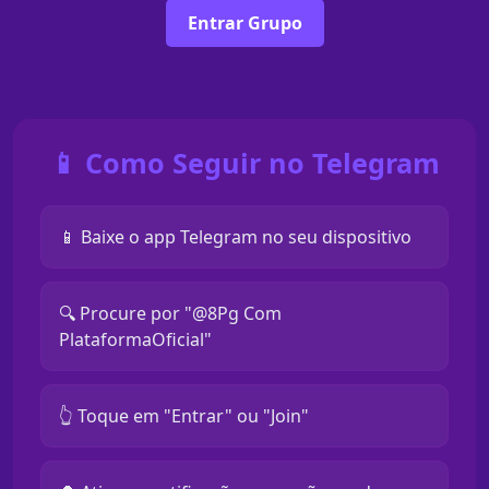
Entrar Grupo
📱 Como Seguir no Telegram
📱 Baixe o app Telegram no seu dispositivo
🔍 Procure por "@8Pg Com
PlataformaOficial"
👆 Toque em "Entrar" ou "Join"