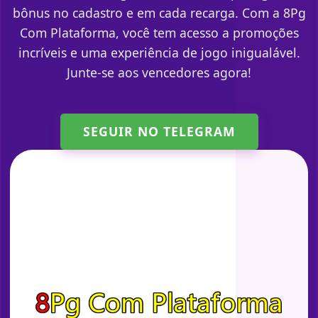
bônus no cadastro e em cada recarga. Com a 8Pg
Com Plataforma, você tem acesso a promoções
incríveis e uma experiência de jogo inigualável.
Junte-se aos vencedores agora!
SEGUIR NO TELEGRAM