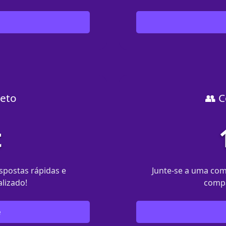
reto
👥 
t
espostas rápidas e
Junte-se a uma com
lizado!
compa
e