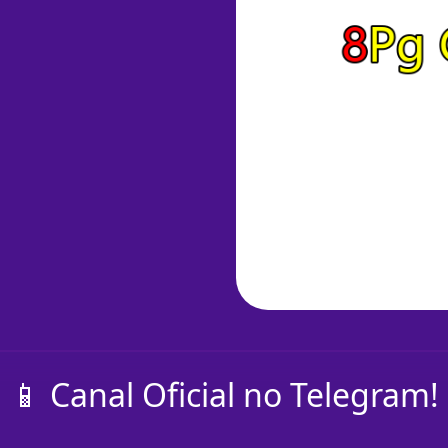
📱 Canal Oficial no Telegram!