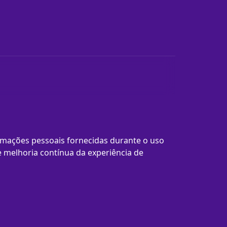
rmações pessoais fornecidas durante o uso
e melhoria contínua da experiência de