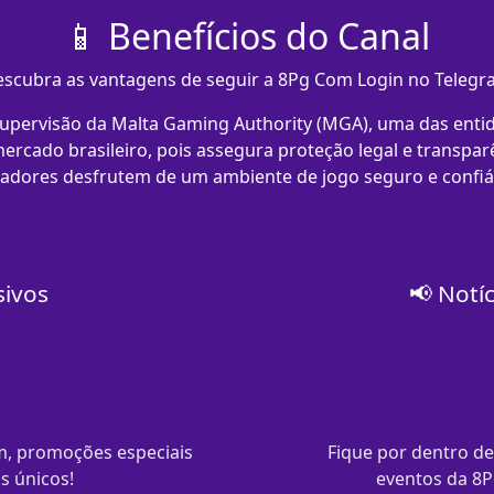
📱 Benefícios do Canal
scubra as vantagens de seguir a 8Pg Com Login no Teleg
upervisão da Malta Gaming Authority (MGA), uma das entid
 mercado brasileiro, pois assegura proteção legal e transp
adores desfrutem de um ambiente de jogo seguro e confiá
sivos
📢 Notí
m, promoções especiais
Fique por dentro d
s únicos!
eventos da 8P