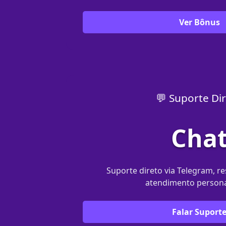
Ver Bônus
💬 Suporte Di
Cha
Suporte direto via Telegram, r
atendimento persona
Falar Suport