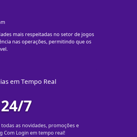
ram
ades mais respeitadas no setor de jogos
arência nas operações, permitindo que os
vel.
cias em Tempo Real
24/7
e todas as novidades, promoções e
g Com Login em tempo real!