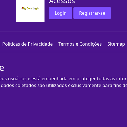
Acessos
Login
Registrar-se
Políticas de Privacidade
Termos e Condições
Sitemap
de
 seus usuários e está empenhada em proteger todas as info
dados coletados são utilizados exclusivamente para fins d