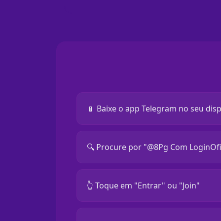
📱 Baixe o app Telegram no seu disp
🔍 Procure por "@8Pg Com LoginOfi
👆 Toque em "Entrar" ou "Join"