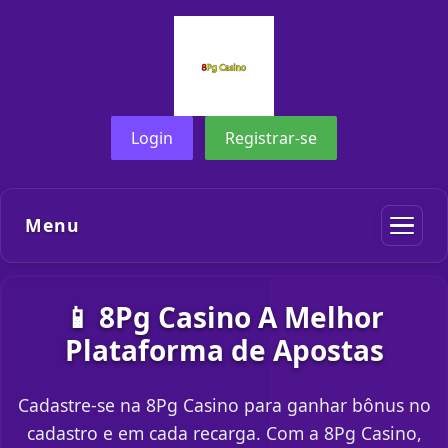
Login
Registrar-se
Menu
📱 8Pg Casino A Melhor
Plataforma de Apostas
Cadastre-se na 8Pg Casino para ganhar bônus no
cadastro e em cada recarga. Com a 8Pg Casino,