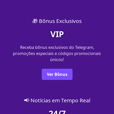
🎁 Bônus Exclusivos
VIP
Receba bônus exclusivos do Telegram,
promoções especiais e códigos promocionais
únicos!
Ver Bônus
📢 Notícias em Tempo Real
24/7