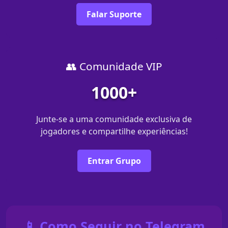
Falar Suporte
👥 Comunidade VIP
1000+
Junte-se a uma comunidade exclusiva de
jogadores e compartilhe experiências!
Entrar Grupo
📱 Como Seguir no Telegram