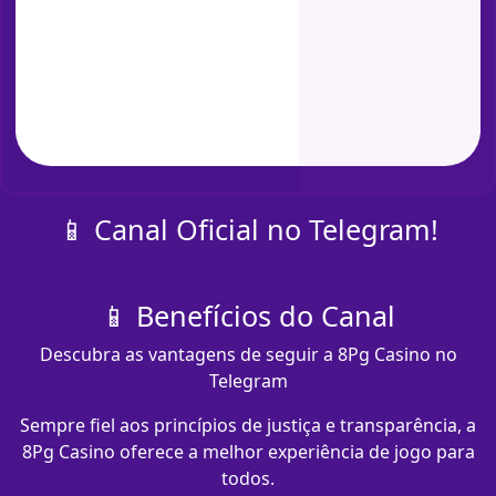
📱 Canal Oficial no Telegram!
📱 Benefícios do Canal
Descubra as vantagens de seguir a 8Pg Casino no
Telegram
Sempre fiel aos princípios de justiça e transparência, a
8Pg Casino oferece a melhor experiência de jogo para
todos.