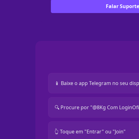
Falar Suport
📱 Baixe o app Telegram no seu disp
🔍 Procure por "@8Kg Com LoginOfi
👆 Toque em "Entrar" ou "Join"