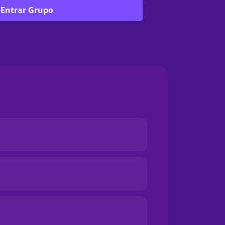
Entrar Grupo