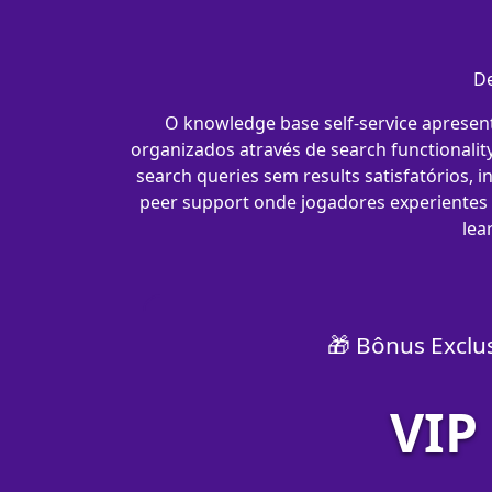
De
O knowledge base self-service apresent
organizados através de search functionalit
search queries sem results satisfatório
peer support onde jogadores experientes 
lea
🎁 Bônus Exclu
VIP