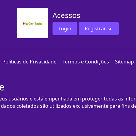
Acessos
Login
Registrar-se
Políticas de Privacidade
Termos e Condições
Sitemap
de
 seus usuários e está empenhada em proteger todas as info
dados coletados são utilizados exclusivamente para fins d