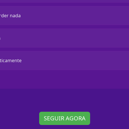
erder nada
a
aticamente
SEGUIR AGORA