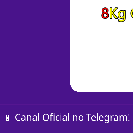
📱 Canal Oficial no Telegram!