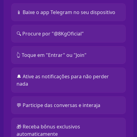
📱 Baixe o app Telegram no seu dispositivo
🔍 Procure por "@8KgOficial"
👆 Toque em "Entrar" ou "Join"
🔔 Ative as notificações para não perder
nada
💬 Participe das conversas e interaja
🎁 Receba bônus exclusivos
automaticamente