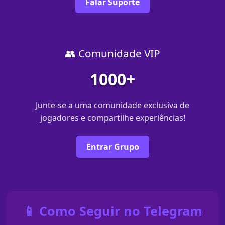
Falar Suporte
👥 Comunidade VIP
1000+
Junte-se a uma comunidade exclusiva de
jogadores e compartilhe experiências!
Entrar Grupo
📱 Como Seguir no Telegram