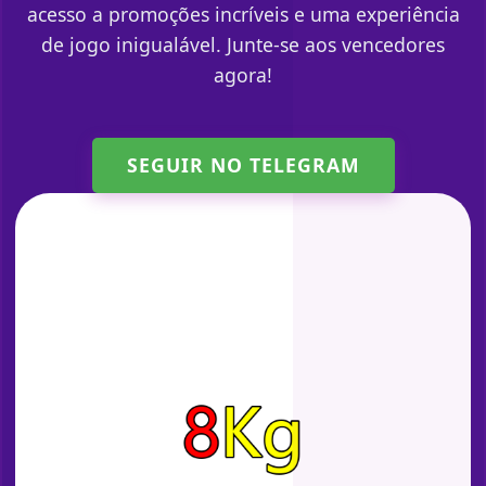
acesso a promoções incríveis e uma experiência
de jogo inigualável. Junte-se aos vencedores
agora!
SEGUIR NO TELEGRAM