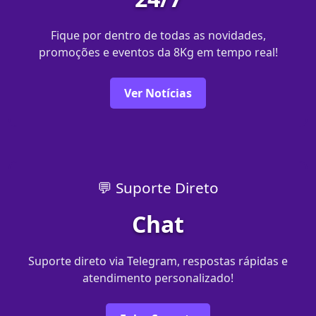
Fique por dentro de todas as novidades,
promoções e eventos da 8Kg em tempo real!
Ver Notícias
💬 Suporte Direto
Chat
Suporte direto via Telegram, respostas rápidas e
atendimento personalizado!