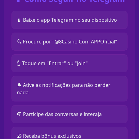
📱 Baixe o app Telegram no seu dispositivo
🔍 Procure por "@8Casino Com APPOficial"
👆 Toque em "Entrar" ou "Join"
🔔 Ative as notificações para não perder
nada
💬 Participe das conversas e interaja
🎁 Receba bônus exclusivos