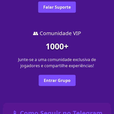
Falar Suporte
👥 Comunidade VIP
1000+
Junte-se a uma comunidade exclusiva de
jogadores e compartilhe experiências!
Entrar Grupo
📱 Como Seguir no Telegram