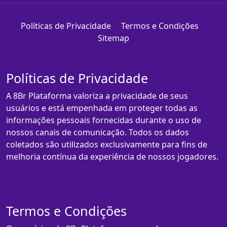
Políticas de Privacidade
Termos e Condições
Sitemap
Políticas de Privacidade
A 8Br Plataforma valoriza a privacidade de seus
usuários e está empenhada em proteger todas as
informações pessoais fornecidas durante o uso de
nossos canais de comunicação. Todos os dados
coletados são utilizados exclusivamente para fins de
melhoria contínua da experiência de nossos jogadores.
Termos e Condições