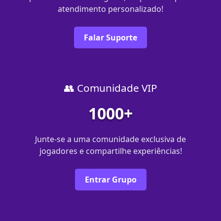
atendimento personalizado!
Falar Suporte
👥 Comunidade VIP
1000+
Junte-se a uma comunidade exclusiva de
jogadores e compartilhe experiências!
Entrar Grupo