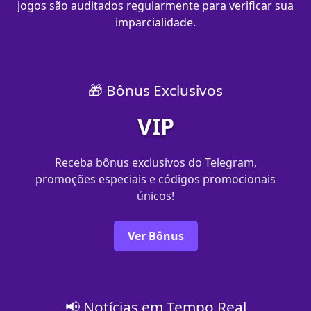
jogos são auditados regularmente para verificar sua
imparcialidade.
🎁 Bônus Exclusivos
VIP
Receba bônus exclusivos do Telegram,
promoções especiais e códigos promocionais
únicos!
Ver Bônus
📢 Notícias em Tempo Real