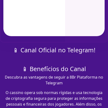
📱 Canal Oficial no Telegram!
📱 Benefícios do Canal
Descubra as vantagens de seguir a 8Br Plataforma no
Telegram
O cassino opera sob normas rígidas e usa tecnologia
de criptografia segura para proteger as informações
pessoais e financeiras dos jogadores. Além disso, os