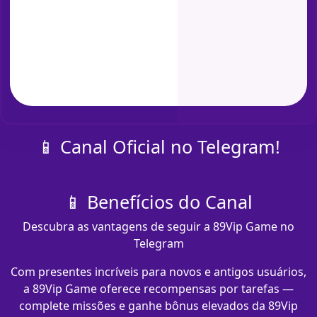
📱 Canal Oficial no Telegram!
📱 Benefícios do Canal
Descubra as vantagens de seguir a 89Vip Game no
Telegram
Com presentes incríveis para novos e antigos usuários,
a 89Vip Game oferece recompensas por tarefas —
complete missões e ganhe bônus elevados da 89Vip