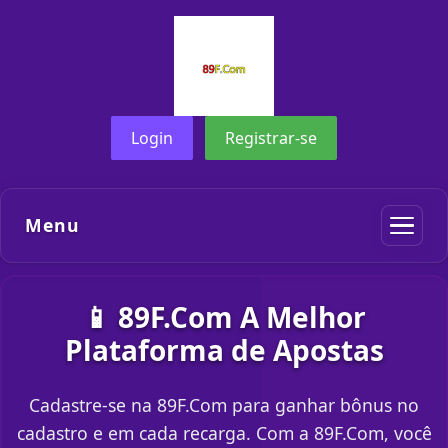
Login
Registrar-se
Menu
📱 89F.Com A Melhor
Plataforma de Apostas
Cadastre-se na 89F.Com para ganhar bônus no
cadastro e em cada recarga. Com a 89F.Com, você