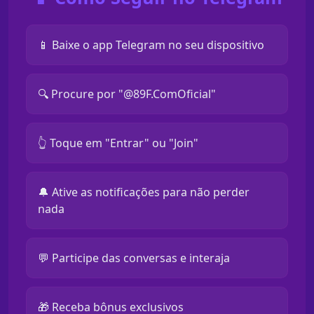
📱 Baixe o app Telegram no seu dispositivo
🔍 Procure por "@89F.ComOficial"
👆 Toque em "Entrar" ou "Join"
🔔 Ative as notificações para não perder
nada
💬 Participe das conversas e interaja
🎁 Receba bônus exclusivos