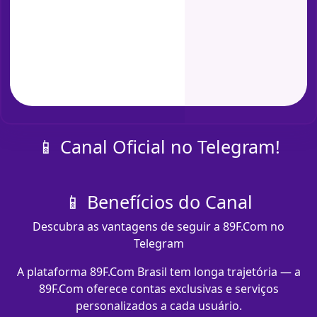
📱 Canal Oficial no Telegram!
📱 Benefícios do Canal
Descubra as vantagens de seguir a 89F.Com no
Telegram
A plataforma 89F.Com Brasil tem longa trajetória — a
89F.Com oferece contas exclusivas e serviços
personalizados a cada usuário.