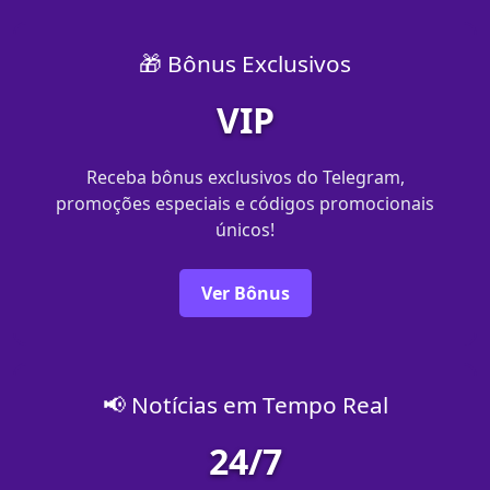
🎁 Bônus Exclusivos
VIP
Receba bônus exclusivos do Telegram,
promoções especiais e códigos promocionais
únicos!
Ver Bônus
📢 Notícias em Tempo Real
24/7