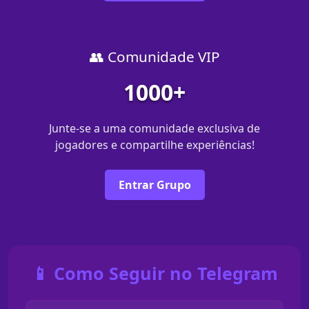
👥 Comunidade VIP
1000+
Junte-se a uma comunidade exclusiva de
jogadores e compartilhe experiências!
Entrar Grupo
📱 Como Seguir no Telegram