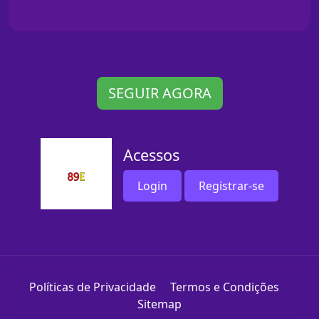
SEGUIR AGORA
Acessos
Login
Registrar-se
Políticas de Privacidade
Termos e Condições
Sitemap