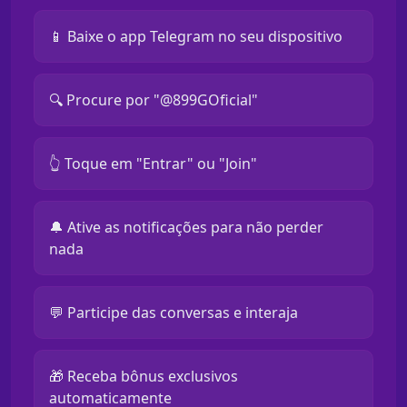
📱 Baixe o app Telegram no seu dispositivo
🔍 Procure por "@899GOficial"
👆 Toque em "Entrar" ou "Join"
🔔 Ative as notificações para não perder
nada
💬 Participe das conversas e interaja
🎁 Receba bônus exclusivos
automaticamente