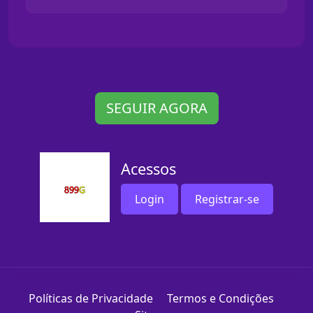
SEGUIR AGORA
Acessos
Login
Registrar-se
Políticas de Privacidade
Termos e Condições