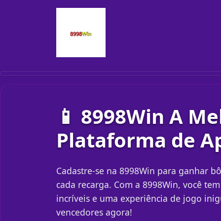
📱 8998Win A Me
Plataforma de A
Cadastre-se na 8998Win para ganhar bô
cada recarga. Com a 8998Win, você tem
incríveis e uma experiência de jogo inig
vencedores agora!