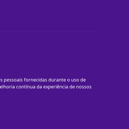
s pessoais fornecidas durante o uso de
elhoria contínua da experiência de nossos