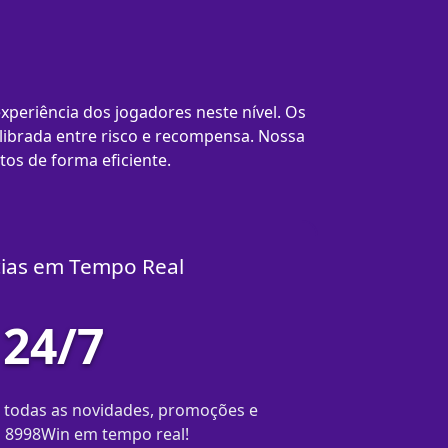
xperiência dos jogadores neste nível. Os
librada entre risco e recompensa. Nossa
os de forma eficiente.
cias em Tempo Real
24/7
e todas as novidades, promoções e
 8998Win em tempo real!