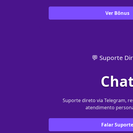
Ver Bônus
💬 Suporte Di
Cha
Suporte direto via Telegram, r
atendimento persona
Falar Suport