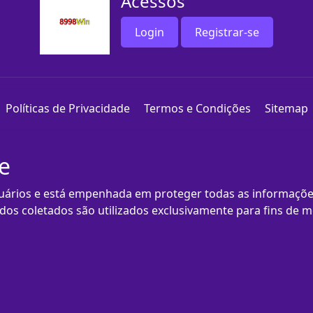
Acessos
Login
Registrar-se
Políticas de Privacidade
Termos e Condições
Sitemap
de
suários e está empenhada em proteger todas as informaçõe
os coletados são utilizados exclusivamente para fins de m