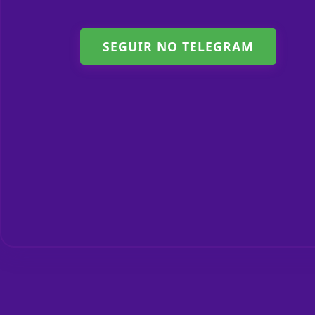
SEGUIR NO TELEGRAM