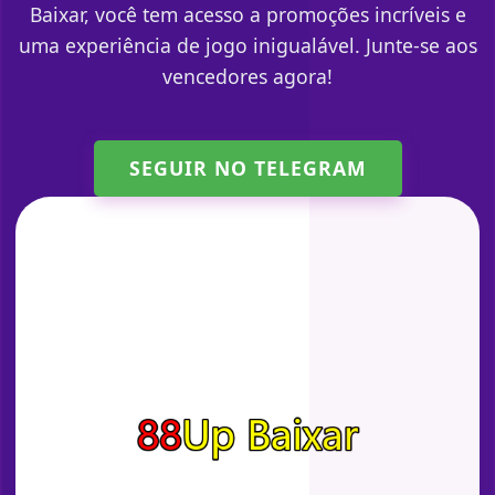
Baixar, você tem acesso a promoções incríveis e
uma experiência de jogo inigualável. Junte-se aos
vencedores agora!
SEGUIR NO TELEGRAM