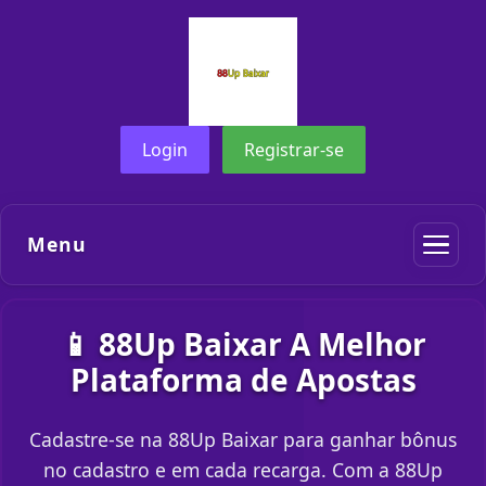
Login
Registrar-se
Menu
📱 88Up Baixar A Melhor
Plataforma de Apostas
Cadastre-se na 88Up Baixar para ganhar bônus
no cadastro e em cada recarga. Com a 88Up