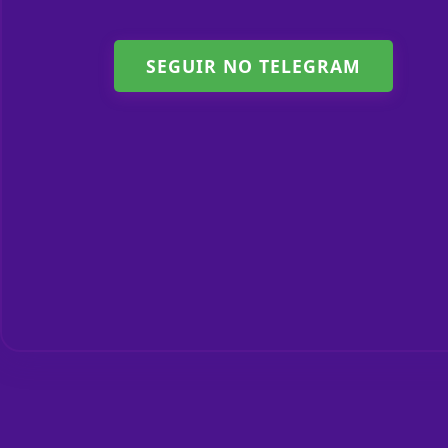
SEGUIR NO TELEGRAM