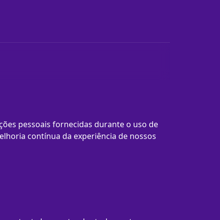
ções pessoais fornecidas durante o uso de
elhoria contínua da experiência de nossos