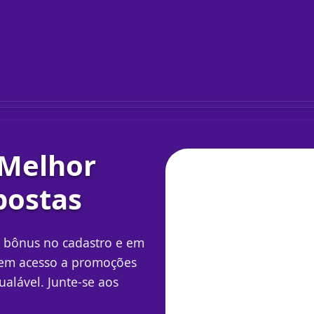
 Melhor
postas
r bônus no cadastro e em
 tem acesso a promoções
ualável. Junte-se aos