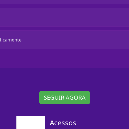
a
aticamente
SEGUIR AGORA
Acessos