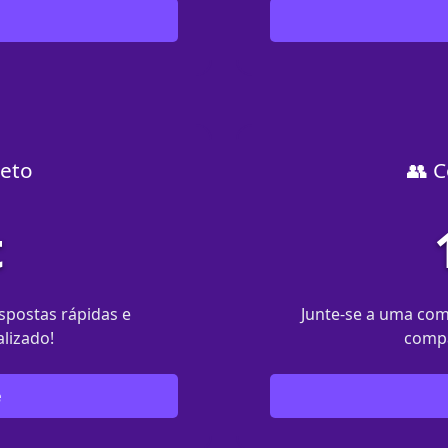
reto
👥 
t
espostas rápidas e
Junte-se a uma com
lizado!
compa
e