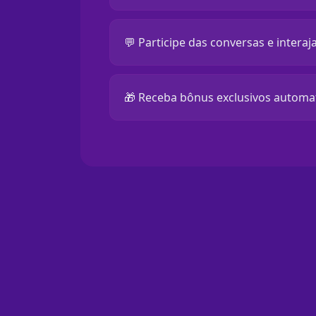
💬 Participe das conversas e interaj
🎁 Receba bônus exclusivos autom