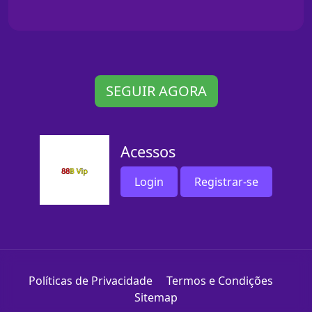
SEGUIR AGORA
Acessos
Login
Registrar-se
Políticas de Privacidade
Termos e Condições
Sitemap