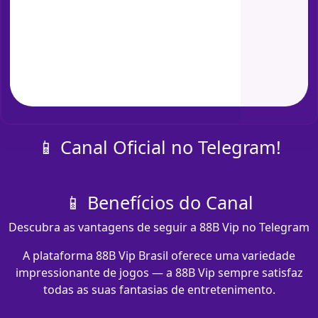
📱 Canal Oficial no Telegram!
📱 Benefícios do Canal
Descubra as vantagens de seguir a 88B Vip no Telegram
A plataforma 88B Vip Brasil oferece uma variedade
impressionante de jogos — a 88B Vip sempre satisfaz
todas as suas fantasias de entretenimento.