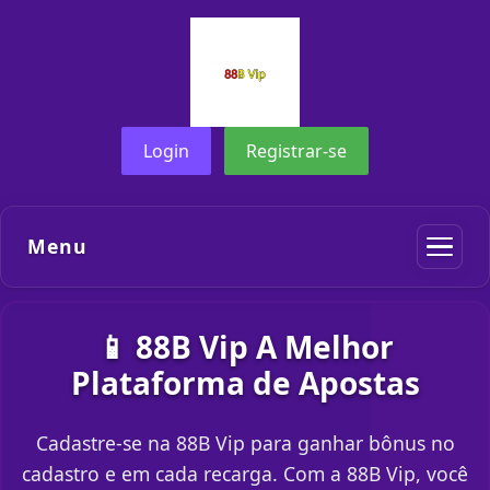
Login
Registrar-se
Menu
📱 88B Vip A Melhor
Plataforma de Apostas
Cadastre-se na 88B Vip para ganhar bônus no
cadastro e em cada recarga. Com a 88B Vip, você