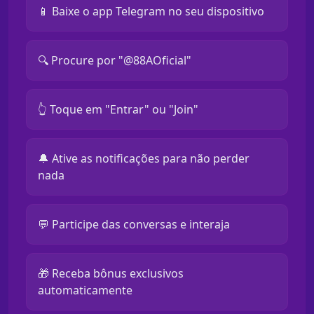
📱 Baixe o app Telegram no seu dispositivo
🔍 Procure por "@88AOficial"
👆 Toque em "Entrar" ou "Join"
🔔 Ative as notificações para não perder
nada
💬 Participe das conversas e interaja
🎁 Receba bônus exclusivos
automaticamente