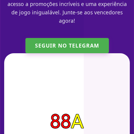
acesso a promoções incríveis e uma experiência
de jogo inigualável. Junte-se aos vencedores
agora!
SEGUIR NO TELEGRAM