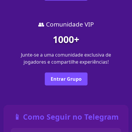
👥 Comunidade VIP
1000+
Junte-se a uma comunidade exclusiva de
jogadores e compartilhe experiências!
Entrar Grupo
📱 Como Seguir no Telegram