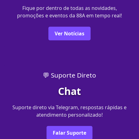
Fique por dentro de todas as novidades,
promoções e eventos da 88A em tempo real!
Ver Notícias
💬 Suporte Direto
Chat
Suporte direto via Telegram, respostas rápidas e
atendimento personalizado!
Falar Suporte