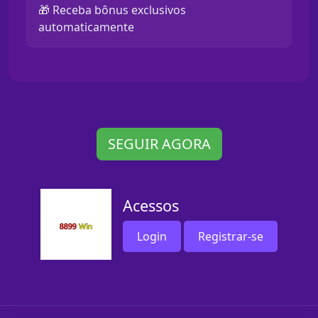
🎁 Receba bônus exclusivos
automaticamente
SEGUIR AGORA
Acessos
Login
Registrar-se