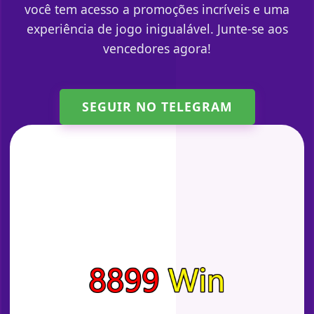
você tem acesso a promoções incríveis e uma
experiência de jogo inigualável. Junte-se aos
vencedores agora!
SEGUIR NO TELEGRAM