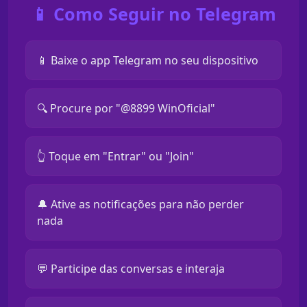
📱 Como Seguir no Telegram
📱 Baixe o app Telegram no seu dispositivo
🔍 Procure por "@8899 WinOficial"
👆 Toque em "Entrar" ou "Join"
🔔 Ative as notificações para não perder
nada
💬 Participe das conversas e interaja