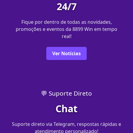
24/7
Fique por dentro de todas as novidades,
promoções e eventos da 8899 Win em tempo
real!
Ver Notícias
💬 Suporte Direto
Chat
Suporte direto via Telegram, respostas rápidas e
atendimento personalizado!