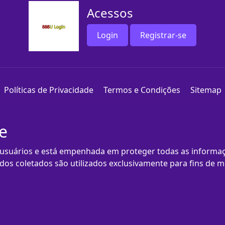
Acessos
Login
Registrar-se
Políticas de Privacidade
Termos e Condições
Sitemap
de
s usuários e está empenhada em proteger todas as informa
os coletados são utilizados exclusivamente para fins de m