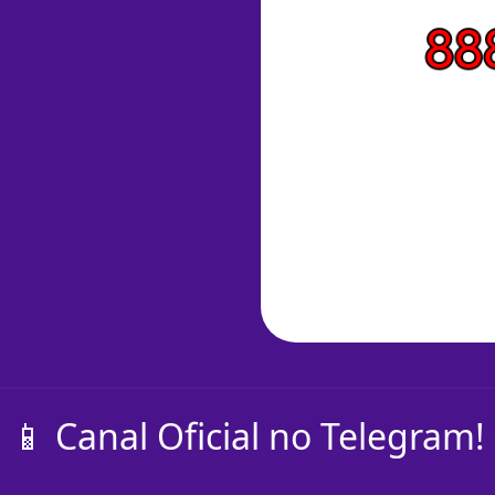
📱 Canal Oficial no Telegram!