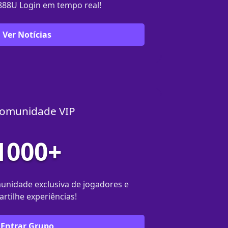
888U Login em tempo real!
Ver Notícias
Comunidade VIP
1000+
unidade exclusiva de jogadores e
rtilhe experiências!
Entrar Grupo