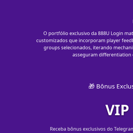
O portfólio exclusivo da 888U Login mat
customizados que incorporam player feedb
groups selecionados, iterando mechani
asseguram differentiation 
🎁 Bônus Exclu
VIP
Receba bônus exclusivos do Telegra