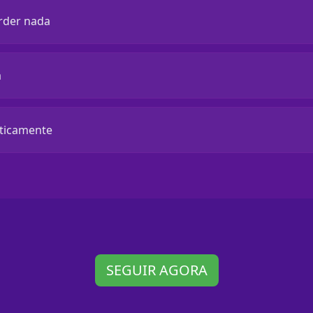
erder nada
a
aticamente
SEGUIR AGORA