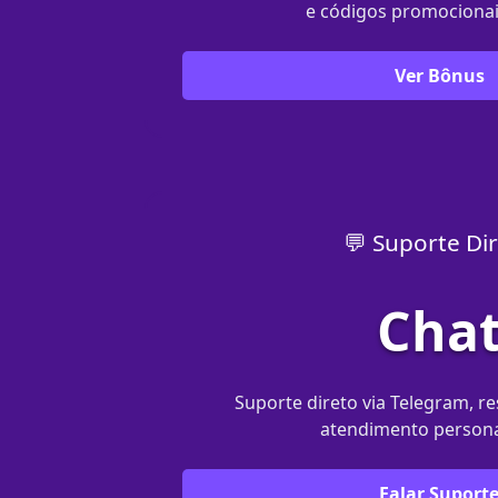
e códigos promocionai
Ver Bônus
💬 Suporte Di
Cha
Suporte direto via Telegram, r
atendimento persona
Falar Suport