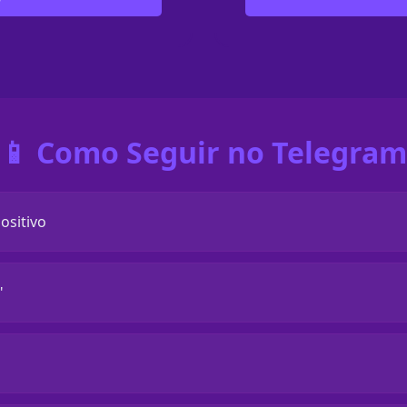
📱 Como Seguir no Telegram
ositivo
"