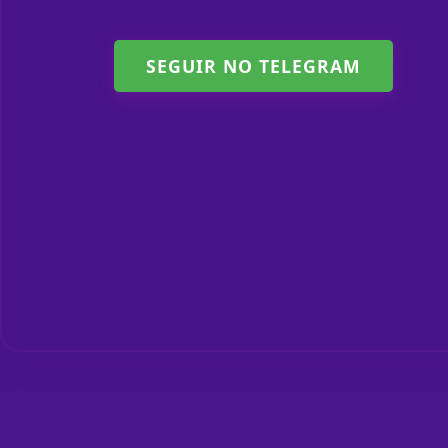
SEGUIR NO TELEGRAM