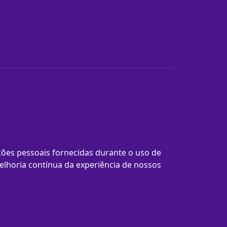
ções pessoais fornecidas durante o uso de
elhoria contínua da experiência de nossos