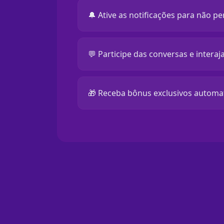
🔔 Ative as notificações para não p
💬 Participe das conversas e interaj
🎁 Receba bônus exclusivos autom