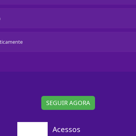
a
aticamente
SEGUIR AGORA
Acessos