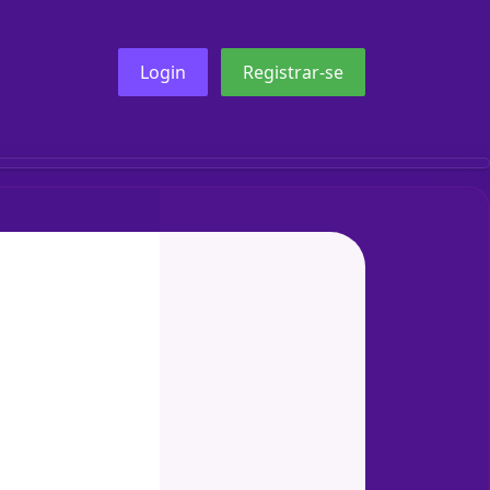
Login
Registrar-se