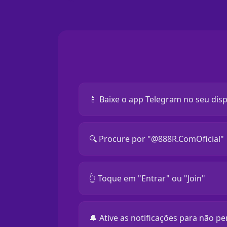
📱 Baixe o app Telegram no seu disp
🔍 Procure por "@888R.ComOficial"
👆 Toque em "Entrar" ou "Join"
🔔 Ative as notificações para não p