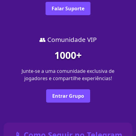
Falar Suporte
👥 Comunidade VIP
1000+
Junte-se a uma comunidade exclusiva de
jogadores e compartilhe experiências!
Entrar Grupo
📱 Como Seguir no Telegram