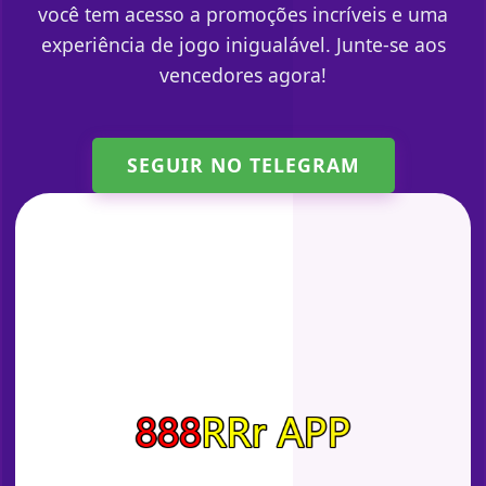
você tem acesso a promoções incríveis e uma
experiência de jogo inigualável. Junte-se aos
vencedores agora!
SEGUIR NO TELEGRAM