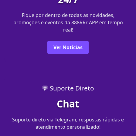
Fique por dentro de todas as novidades,
promoções e eventos da 888RRr APP em tempo
real!
Ver Notícias
💬 Suporte Direto
Chat
Suporte direto via Telegram, respostas rápidas e
atendimento personalizado!