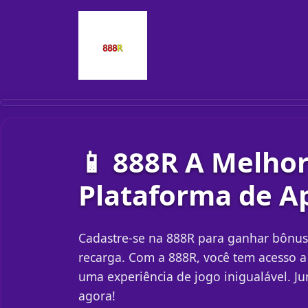
📱 888R A Melho
Plataforma de A
Cadastre-se na 888R para ganhar bônus
recarga. Com a 888R, você tem acesso a
uma experiência de jogo inigualável. J
agora!