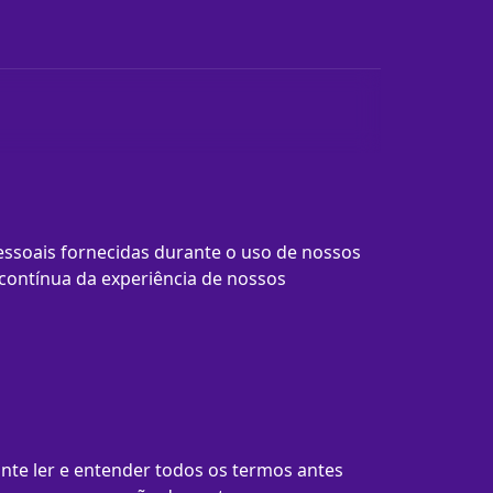
essoais fornecidas durante o uso de nossos
 contínua da experiência de nossos
nte ler e entender todos os termos antes