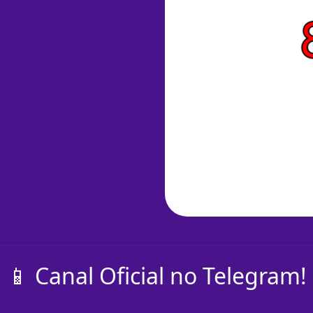
📱 Canal Oficial no Telegram!