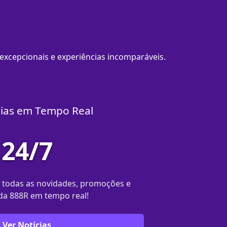
 excepcionais e experiências incomparáveis.
cias em Tempo Real
24/7
e todas as novidades, promoções e
da 888R em tempo real!
Ver Notícias