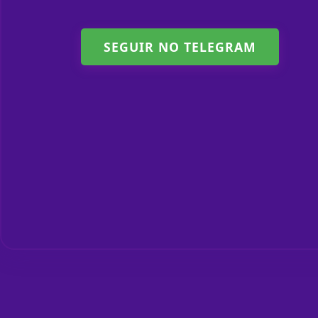
SEGUIR NO TELEGRAM