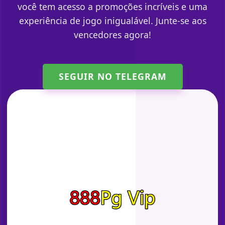
você tem acesso a promoções incríveis e uma
experiência de jogo inigualável. Junte-se aos
vencedores agora!
SEGUIR NO TELEGRAM