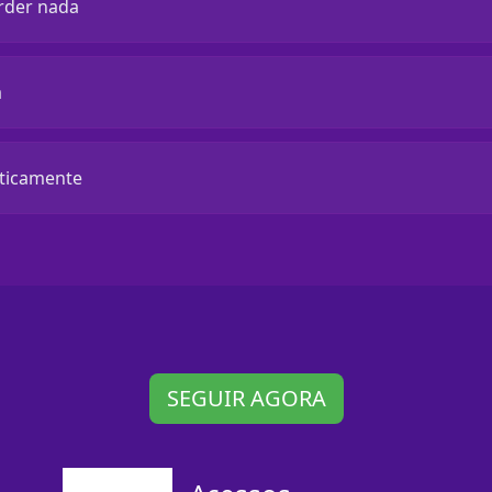
erder nada
a
aticamente
SEGUIR AGORA