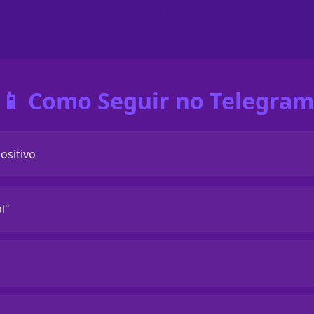
📱 Como Seguir no Telegram
ositivo
l"