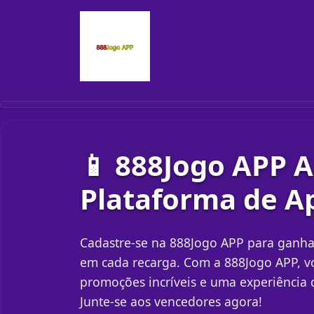
📱 888Jogo APP 
Plataforma de A
Cadastre-se na 888Jogo APP para ganha
em cada recarga. Com a 888Jogo APP, v
promoções incríveis e uma experiência d
Junte-se aos vencedores agora!