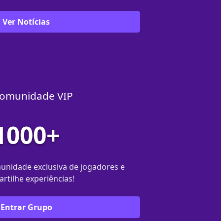
Ver Notícias
Comunidade VIP
1000+
unidade exclusiva de jogadores e
rtilhe experiências!
Entrar Grupo