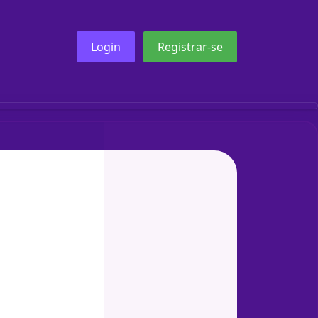
Login
Registrar-se