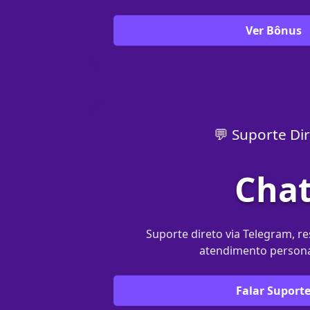
Ver Bônus
💬 Suporte Di
Cha
Suporte direto via Telegram, r
atendimento persona
Falar Suport