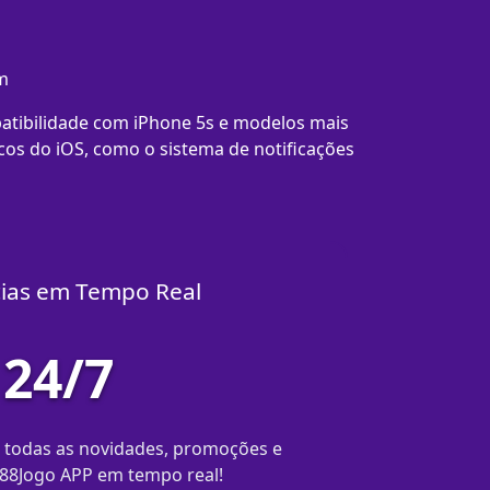
m
mpatibilidade com iPhone 5s e modelos mais
icos do iOS, como o sistema de notificações
cias em Tempo Real
24/7
e todas as novidades, promoções e
888Jogo APP em tempo real!