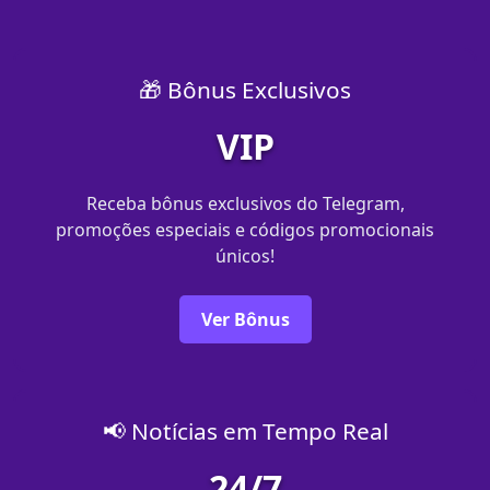
🎁 Bônus Exclusivos
VIP
Receba bônus exclusivos do Telegram,
promoções especiais e códigos promocionais
únicos!
Ver Bônus
📢 Notícias em Tempo Real
24/7