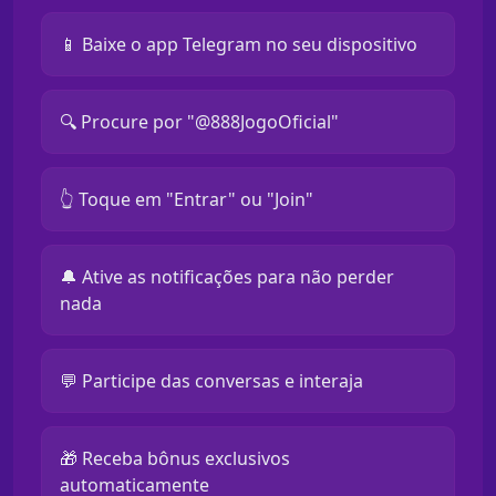
📱 Baixe o app Telegram no seu dispositivo
🔍 Procure por "@888JogoOficial"
👆 Toque em "Entrar" ou "Join"
🔔 Ative as notificações para não perder
nada
💬 Participe das conversas e interaja
🎁 Receba bônus exclusivos
automaticamente