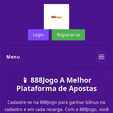
Login
Registrar-se
Menu
📱 888Jogo A Melhor
Plataforma de Apostas
Cadastre-se na 888Jogo para ganhar bônus no
cadastro e em cada recarga. Com a 888Jogo, você