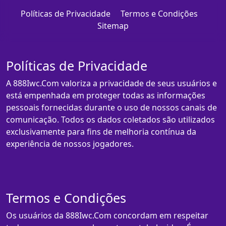
Políticas de Privacidade
Termos e Condições
Sitemap
Políticas de Privacidade
A 888Iwc.Com valoriza a privacidade de seus usuários e
está empenhada em proteger todas as informações
pessoais fornecidas durante o uso de nossos canais de
comunicação. Todos os dados coletados são utilizados
exclusivamente para fins de melhoria contínua da
experiência de nossos jogadores.
Termos e Condições
Os usuários da 888Iwc.Com concordam em respeitar