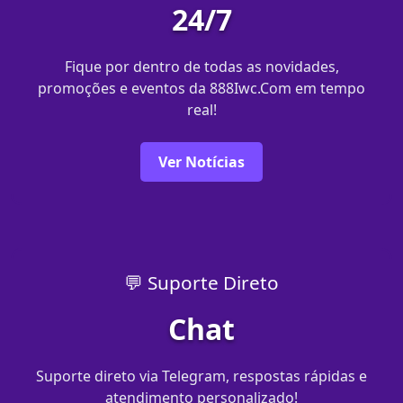
24/7
Fique por dentro de todas as novidades,
promoções e eventos da 888Iwc.Com em tempo
real!
Ver Notícias
💬 Suporte Direto
Chat
Suporte direto via Telegram, respostas rápidas e
atendimento personalizado!