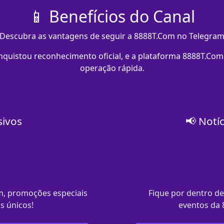
📱 Benefícios do Canal
Descubra as vantagens de seguir a 8888T.Com no Telegra
uistou reconhecimento oficial, e a plataforma 8888T.Com B
operação rápida.
sivos
📢 Notí
m, promoções especiais
Fique por dentro d
s únicos!
eventos da 