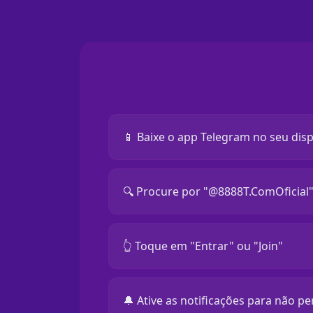
📱 Baixe o app Telegram no seu disp
🔍 Procure por "@8888T.ComOficial
👆 Toque em "Entrar" ou "Join"
🔔 Ative as notificações para não p