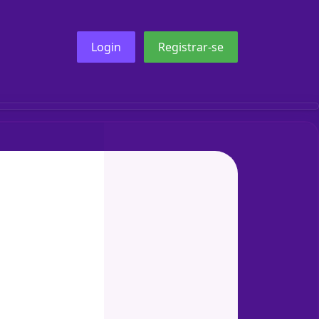
Login
Registrar-se