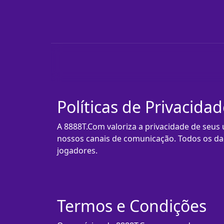
Políticas de Privacida
A 8888T.Com valoriza a privacidade de seus
nossos canais de comunicação. Todos os dad
jogadores.
Termos e Condições