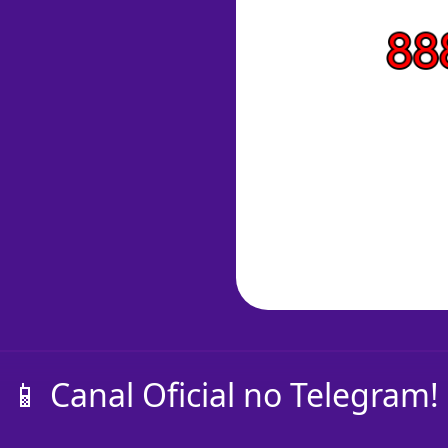
📱 Canal Oficial no Telegram!