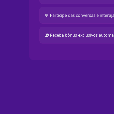
💬 Participe das conversas e interaj
🎁 Receba bônus exclusivos autom