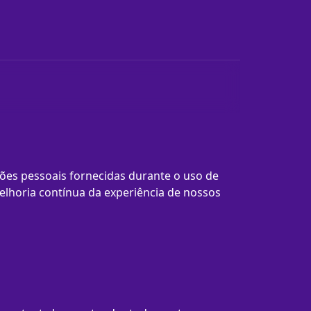
ões pessoais fornecidas durante o uso de
elhoria contínua da experiência de nossos