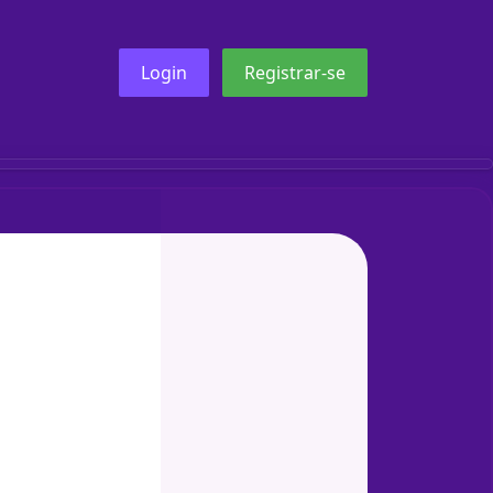
Login
Registrar-se