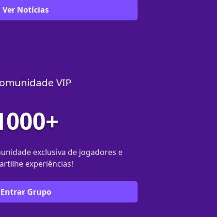
Ver Notícias
Comunidade VIP
1000+
unidade exclusiva de jogadores e
rtilhe experiências!
Entrar Grupo