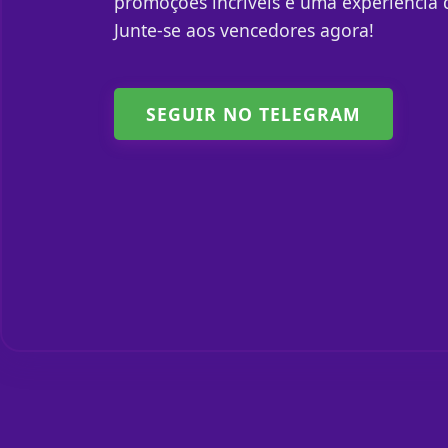
promoções incríveis e uma experiência d
Junte-se aos vencedores agora!
SEGUIR NO TELEGRAM