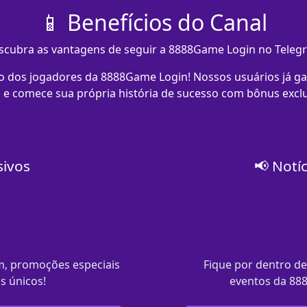
📱 Benefícios do Canal
scubra as vantagens de seguir a 8888Game Login no Teleg
sso dos jogadores da 8888Game Login! Nossos usuários já 
 e comece sua própria história de sucesso com bônus exclu
sivos
📢 Notí
m, promoções especiais
Fique por dentro d
s únicos!
eventos da 88