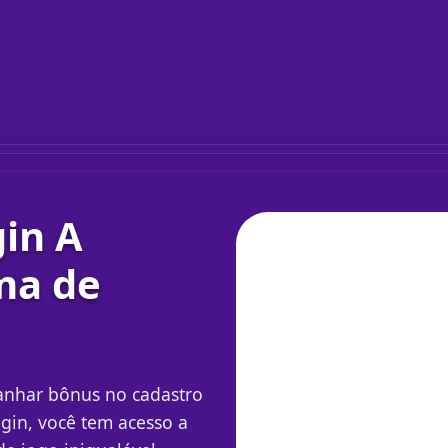
in A
ma de
anhar bônus no cadastro
in, você tem acesso a