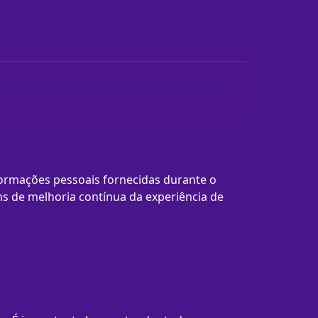
formações pessoais fornecidas durante o
ns de melhoria contínua da experiência de