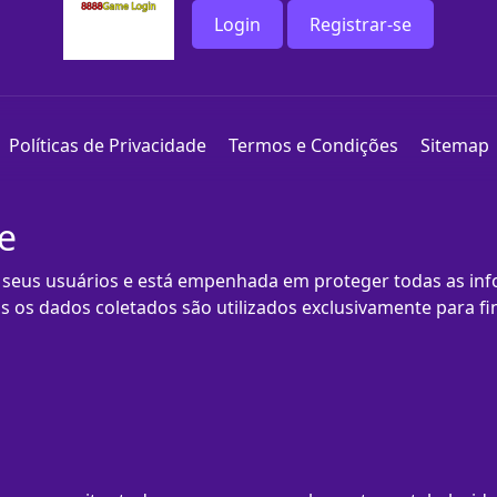
Login
Registrar-se
Políticas de Privacidade
Termos e Condições
Sitemap
de
e seus usuários e está empenhada em proteger todas as in
 os dados coletados são utilizados exclusivamente para fi