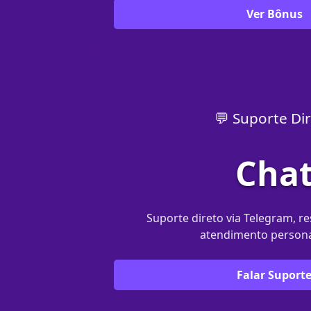
Ver Bônus
💬 Suporte Di
Cha
Suporte direto via Telegram, r
atendimento persona
Falar Suport