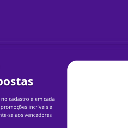
postas
 no cadastro e em cada
 promoções incríveis e
unte-se aos vencedores