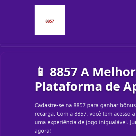
📱 8857 A Melhor
Plataforma de A
Cadastre-se na 8857 para ganhar bônus
recarga. Com a 8857, você tem acesso a
uma experiência de jogo inigualável. J
agora!