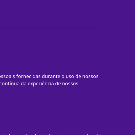
essoais fornecidas durante o uso de nossos
 contínua da experiência de nossos