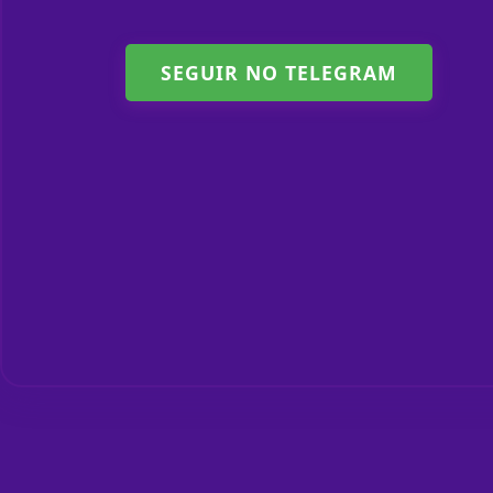
SEGUIR NO TELEGRAM