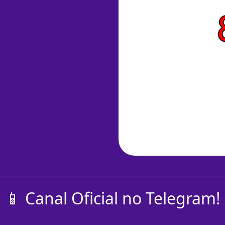
📱 Canal Oficial no Telegram!