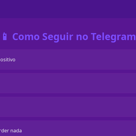
📱 Como Seguir no Telegram
ositivo
erder nada