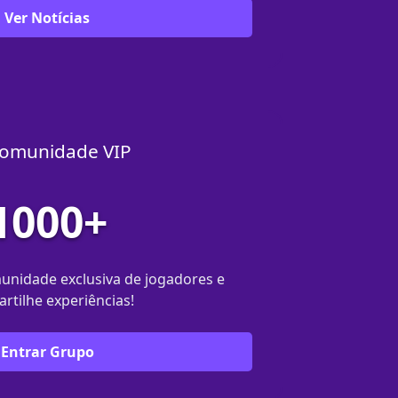
Ver Notícias
Comunidade VIP
1000+
unidade exclusiva de jogadores e
rtilhe experiências!
Entrar Grupo