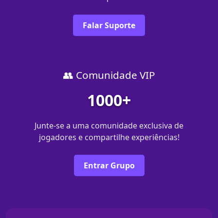
Falar Suporte
👥 Comunidade VIP
1000+
Junte-se a uma comunidade exclusiva de
jogadores e compartilhe experiências!
Entrar Grupo