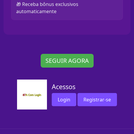
🎁 Receba bônus exclusivos
automaticamente
SEGUIR AGORA
Acessos
Login
Registrar-se