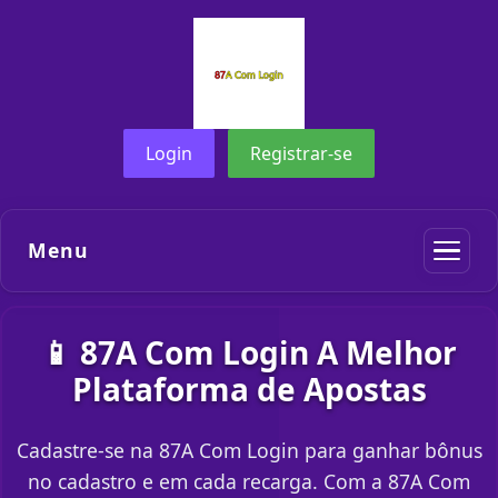
Login
Registrar-se
Menu
📱 87A Com Login A Melhor
Plataforma de Apostas
Cadastre-se na 87A Com Login para ganhar bônus
no cadastro e em cada recarga. Com a 87A Com