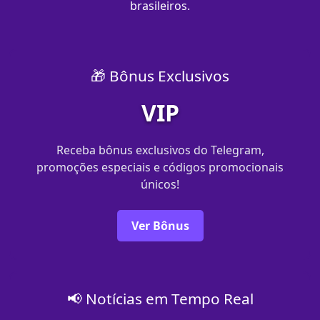
brasileiros.
🎁 Bônus Exclusivos
VIP
Receba bônus exclusivos do Telegram,
promoções especiais e códigos promocionais
únicos!
Ver Bônus
📢 Notícias em Tempo Real