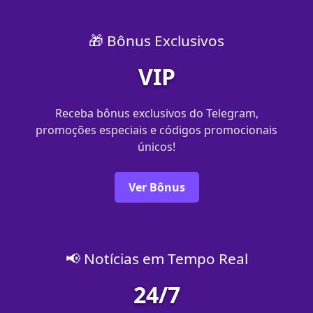
🎁 Bônus Exclusivos
VIP
Receba bônus exclusivos do Telegram,
promoções especiais e códigos promocionais
únicos!
Ver Bônus
📢 Notícias em Tempo Real
24/7