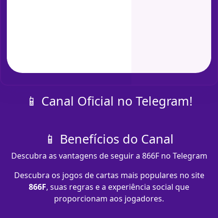
📱 Canal Oficial no Telegram!
📱 Benefícios do Canal
Descubra as vantagens de seguir a 866F no Telegram
Descubra os jogos de cartas mais populares no site
866F
, suas regras e a experiência social que
proporcionam aos jogadores.