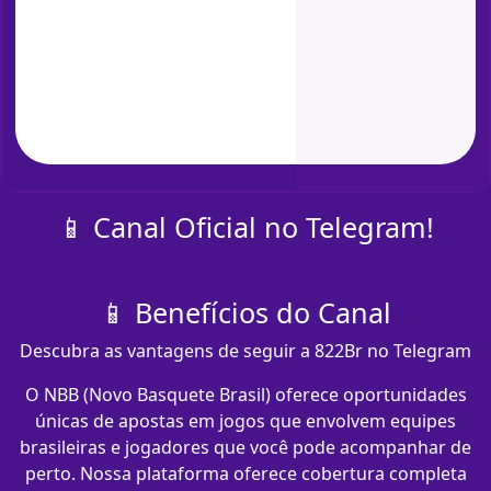
📱 Canal Oficial no Telegram!
📱 Benefícios do Canal
Descubra as vantagens de seguir a 822Br no Telegram
O NBB (Novo Basquete Brasil) oferece oportunidades
únicas de apostas em jogos que envolvem equipes
brasileiras e jogadores que você pode acompanhar de
perto. Nossa plataforma oferece cobertura completa