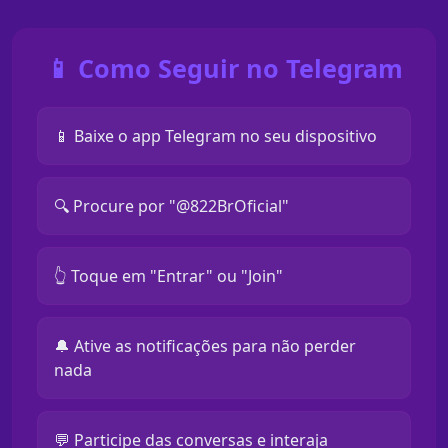
📱 Como Seguir no Telegram
📱 Baixe o app Telegram no seu dispositivo
🔍 Procure por "@822BrOficial"
👆 Toque em "Entrar" ou "Join"
🔔 Ative as notificações para não perder
nada
💬 Participe das conversas e interaja