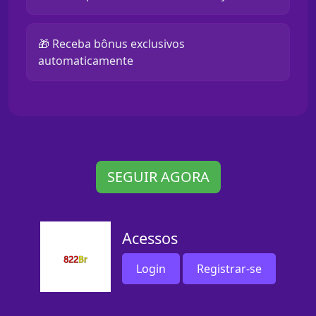
🎁 Receba bônus exclusivos
automaticamente
SEGUIR AGORA
Acessos
Login
Registrar-se