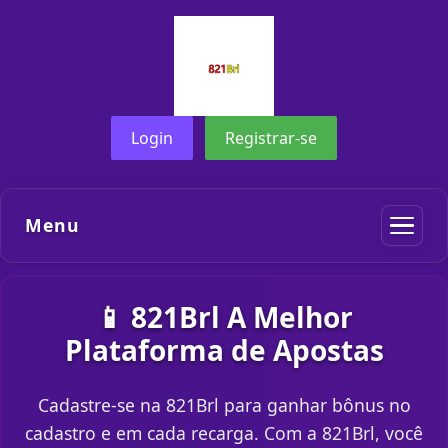
Login
Registrar-se
Menu
📱 821Brl A Melhor
Plataforma de Apostas
Cadastre-se na 821Brl para ganhar bônus no
cadastro e em cada recarga. Com a 821Brl, você