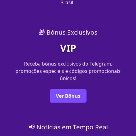
Brasil .
🎁 Bônus Exclusivos
VIP
Receba bônus exclusivos do Telegram,
promoções especiais e códigos promocionais
únicos!
Ver Bônus
📢 Notícias em Tempo Real