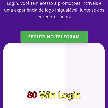
Login, você tem acesso a promoções incríveis e
uma experiência de jogo inigualável. Junte-se aos
vencedores agora!
SEGUIR NO TELEGRAM