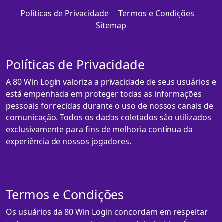
Políticas de Privacidade
Termos e Condições
Sitemap
Políticas de Privacidade
A 80 Win Login valoriza a privacidade de seus usuários e
está empenhada em proteger todas as informações
pessoais fornecidas durante o uso de nossos canais de
comunicação. Todos os dados coletados são utilizados
exclusivamente para fins de melhoria contínua da
experiência de nossos jogadores.
Termos e Condições
Os usuários da 80 Win Login concordam em respeitar