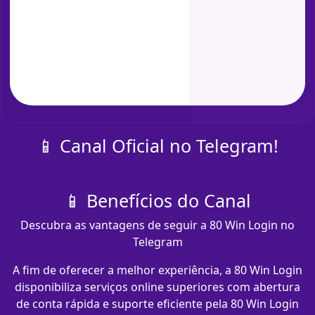
📱 Canal Oficial no Telegram!
📱 Benefícios do Canal
Descubra as vantagens de seguir a 80 Win Login no
Telegram
A fim de oferecer a melhor experiência, a 80 Win Login
disponibiliza serviços online superiores com abertura
de conta rápida e suporte eficiente pela 80 Win Login