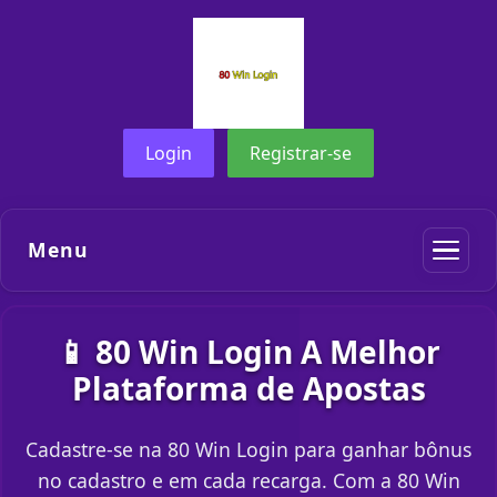
Login
Registrar-se
Menu
📱 80 Win Login A Melhor
Plataforma de Apostas
Cadastre-se na 80 Win Login para ganhar bônus
no cadastro e em cada recarga. Com a 80 Win