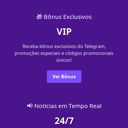
🎁 Bônus Exclusivos
VIP
Receba bônus exclusivos do Telegram,
promoções especiais e códigos promocionais
únicos!
Ver Bônus
📢 Notícias em Tempo Real
24/7