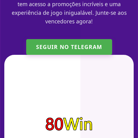
tem acesso a promoções incríveis e uma
experiência de jogo inigualável. Junte-se aos
vencedores agora!
SEGUIR NO TELEGRAM