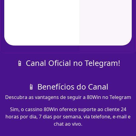
📱 Canal Oficial no Telegram!
📱 Benefícios do Canal
Descubra as vantagens de seguir a 80Win no Telegram
Sim, o cassino 80Win oferece suporte ao cliente 24
horas por dia, 7 dias por semana, via telefone, e-mail e
chat ao vivo.